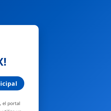
X
!
icipal
 el portal