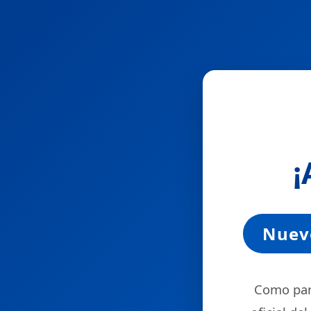
¡
Nuevo
Como part