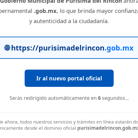
Gobierno Municipal de Purísima del Rincón
ahora
bernamental
.gob.mx
, lo que brinda mayor confianz
y autenticidad a la ciudadanía.
🌐 https://purisimadelrincon
.gob.mx
Ir al nuevo portal oficial
Serás redirigido automáticamente en
5
segundos...
de ahora, todos nuestros servicios y trámites en línea estarán d
nicamente desde el dominio oficial
purisimadelrincon.gob.m