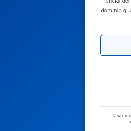
oficial del
dominio gu
A partir 
ú