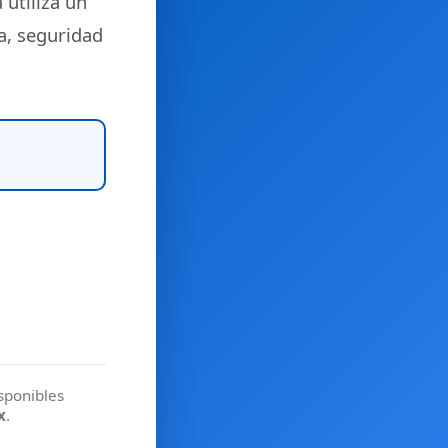
 utiliza un
a, seguridad
isponibles
x
.