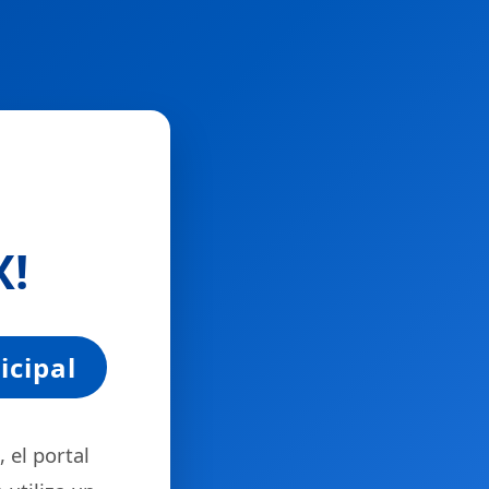
X
!
icipal
 el portal