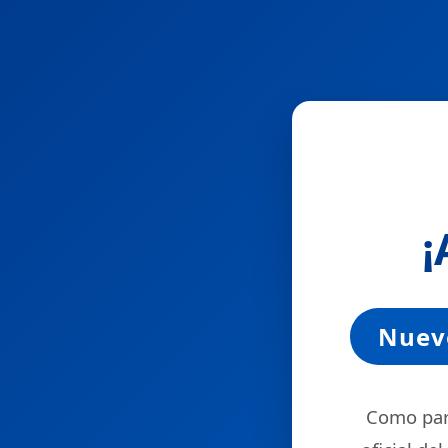
¡
Nuevo
Como part