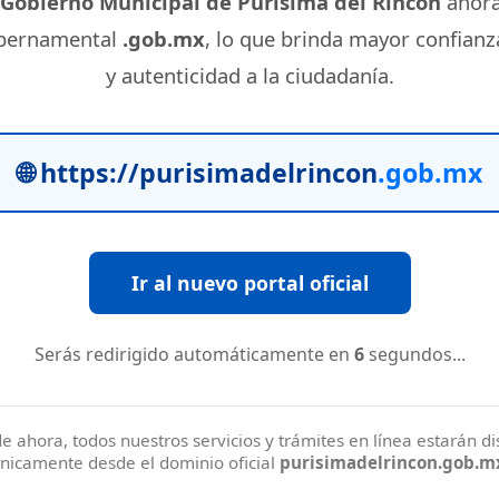
Gobierno Municipal de Purísima del Rincón
ahora
bernamental
.gob.mx
, lo que brinda mayor confianz
y autenticidad a la ciudadanía.
🌐 https://purisimadelrincon
.gob.mx
Ir al nuevo portal oficial
Serás redirigido automáticamente en
5
segundos...
de ahora, todos nuestros servicios y trámites en línea estarán d
nicamente desde el dominio oficial
purisimadelrincon.gob.m