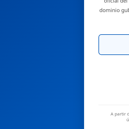
oficial del
dominio gu
A partir 
ú