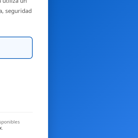
 utiliza un
a, seguridad
isponibles
x
.