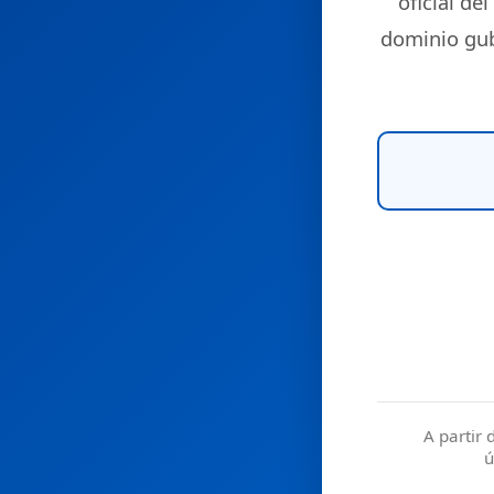
oficial del
dominio gu
A partir 
ú