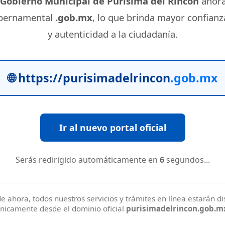
Gobierno Municipal de Purísima del Rincón
ahora
bernamental
.gob.mx
, lo que brinda mayor confianz
y autenticidad a la ciudadanía.
🌐 https://purisimadelrincon
.gob.mx
Ir al nuevo portal oficial
Serás redirigido automáticamente en
5
segundos...
de ahora, todos nuestros servicios y trámites en línea estarán d
nicamente desde el dominio oficial
purisimadelrincon.gob.m