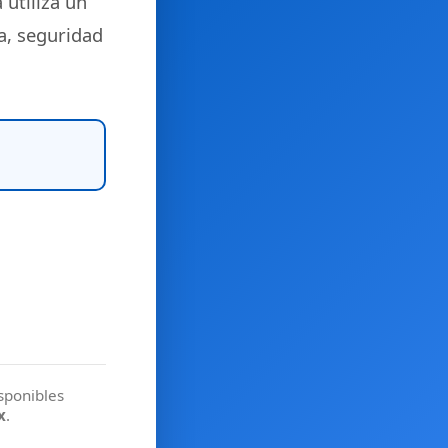
 utiliza un
a, seguridad
isponibles
x
.