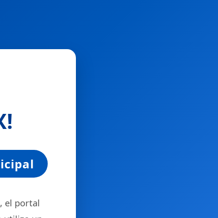
X
!
icipal
 el portal