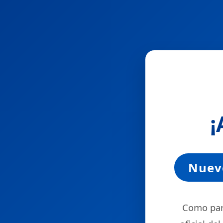
¡
Nuevo
Como part