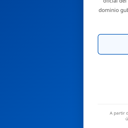
oficial del
dominio gu
A partir 
ú