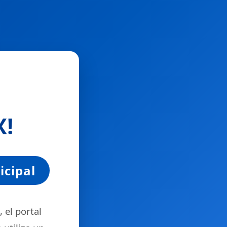
X
!
icipal
 el portal