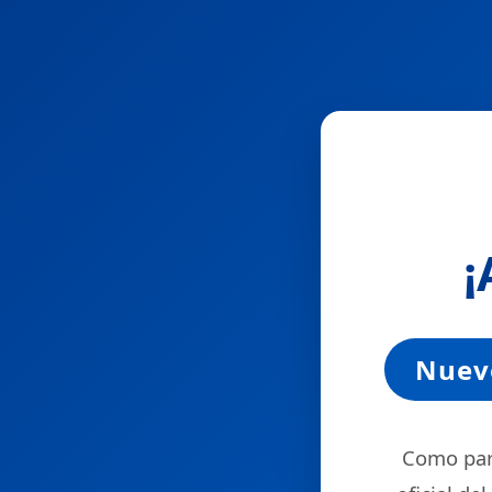
¡
Nuevo
Como part