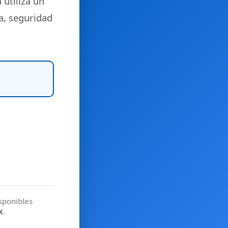
 utiliza un
a, seguridad
isponibles
x
.