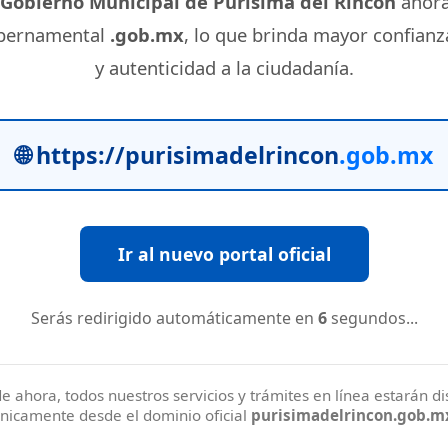
Gobierno Municipal de Purísima del Rincón
ahora
bernamental
.gob.mx
, lo que brinda mayor confianz
y autenticidad a la ciudadanía.
🌐 https://purisimadelrincon
.gob.mx
Ir al nuevo portal oficial
Serás redirigido automáticamente en
5
segundos...
de ahora, todos nuestros servicios y trámites en línea estarán d
nicamente desde el dominio oficial
purisimadelrincon.gob.m